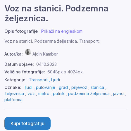
Voz na stanici. Podzemna
željeznica.
Opis fotografije
Prikaži na engleskom
Voz na stanici. Podzemna željeznica. Transport.
Autor/ka:
Ajdin Kamber
Datum objave:
04.10.2023.
Veličina fotografije:
6048px x 4024px
Kategorije:
Transport ,
Ljudi
Oznake:
ljudi
,
putovanje
,
grad
,
prijevoz
,
stanica
,
željeznica
,
voz
,
metro
,
putnik
,
podzemna željeznica
,
javno
,
platforma
Kupi fotografiju