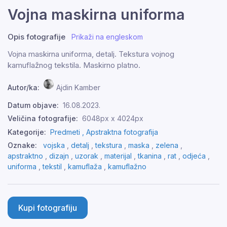
Vojna maskirna uniforma
Opis fotografije
Prikaži na engleskom
Vojna maskirna uniforma, detalj. Tekstura vojnog
kamuflažnog tekstila. Maskirno platno.
Autor/ka:
Ajdin Kamber
Datum objave:
16.08.2023.
Veličina fotografije:
6048px x 4024px
Kategorije:
Predmeti ,
Apstraktna fotografija
Oznake:
vojska
,
detalj
,
tekstura
,
maska
,
zelena
,
apstraktno
,
dizajn
,
uzorak
,
materijal
,
tkanina
,
rat
,
odjeća
,
uniforma
,
tekstil
,
kamuflaža
,
kamuflažno
Kupi fotografiju