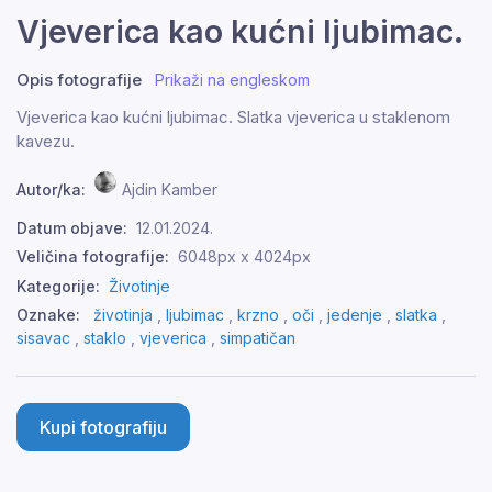
Vjeverica kao kućni ljubimac.
Opis fotografije
Prikaži na engleskom
Vjeverica kao kućni ljubimac. Slatka vjeverica u staklenom
kavezu.
Autor/ka:
Ajdin Kamber
Datum objave:
12.01.2024.
Veličina fotografije:
6048px x 4024px
Kategorije:
Životinje
Oznake:
životinja
,
ljubimac
,
krzno
,
oči
,
jedenje
,
slatka
,
sisavac
,
staklo
,
vjeverica
,
simpatičan
Kupi fotografiju