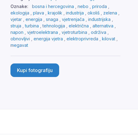
Oznake:
bosna i hercegovina
,
nebo
,
priroda
,
ekologija
,
plava
,
krajolik
,
industrija
,
okoliš
,
zelena
,
vjetar
,
energija
,
snaga
,
vjetrenjača
,
industrijska
,
struja
,
turbina
,
tehnologija
,
električna
,
alternativa
,
napon
,
vjetroelektrana
,
vjetroturbina
,
održiva
,
obnovljivi
,
energija vjetra
,
elektroprivreda
,
kilovat
,
megavat
Kupi fotografiju