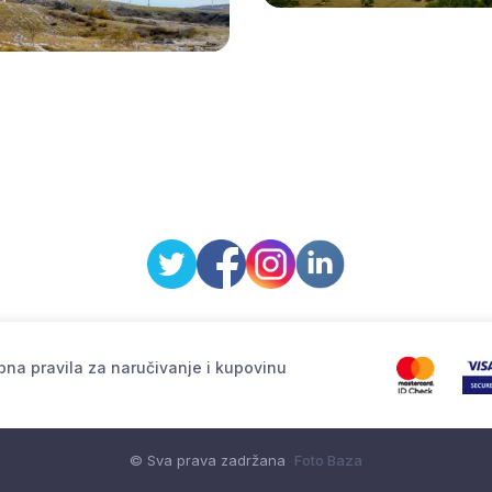
na pravila za naručivanje i kupovinu
© Sva prava zadržana
Foto Baza