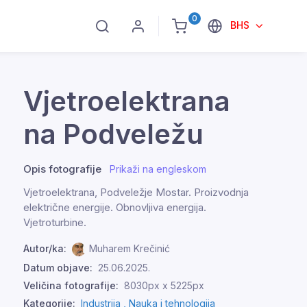
0
BHS
Vjetroelektrana
na Podveležu
Opis fotografije
Prikaži na engleskom
Vjetroelektrana, Podveležje Mostar. Proizvodnja
električne energije. Obnovljiva energija.
Vjetroturbine.
Autor/ka:
Muharem Krečinić
Datum objave:
25.06.2025.
Veličina fotografije:
8030px x 5225px
Kategorije:
Industrija ,
Nauka i tehnologija