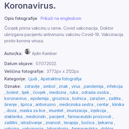
Koronavirus.
Opis fotografije
Prikaži na engleskom
Čovjek prima vakcinu u rame. Covid vakcinacija. Doktor
ubrizgava pacijentu antivirusnu vakcinu Covid-19. Vakcinacija
protiv korona virusa.
Autor/ka:
Ajdin Kamber
Datum objave:
07.07.2022.
Veličina fotografije:
3772px x 2122px
Kategorije:
Ljudi ,
Apstraktna fotografija
Oznake:
zdravlje
,
simbol
,
znak
,
virus
,
pandemija
,
infekcija
,
bolest
,
lijek
,
čovjek
,
medicina
,
ruka
,
odrasla osoba
,
koronavirus
,
epidemija
,
groznica
,
bolnica
,
zaražen
,
zaštita
,
širenje
,
šprica
,
antivirusno
,
medicinska sestra
,
centar
,
klinika
,
doza
,
maska ​​za lice
,
imunitet
,
imunizacija
,
injekcija
,
staklenka
,
medicinski
,
pacijent
,
farmaceutski proizvodi
,
zaštitni
,
istraživanje
,
znanost
,
terapija
,
bočica
,
ljekarna
,
vakcina
,
vakcinacija
,
laboratorija
,
farmaceutska
,
doktor
,