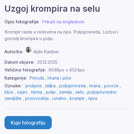
Uzgoj krompira na selu
Opis fotografije
Prikaži na engleskom
Krompir raste u redovima na njivi. Poljoprivreda. Listovi i
gomolji krompira u polju.
Autor/ka:
Ajdin Kamber
Datum objave:
03.12.2025.
Veličina fotografije:
6048px x 4024px
Kategorije:
Priroda ,
Hrana i piće
Oznake:
proljeće
,
biljka
,
poljoprivreda
,
hrana
,
povrće
,
lišće
,
usjev
,
farma
,
polje
,
zemlja
,
selo
,
poljoprivredno
zemljište
,
proizvodnja
,
ruralno
,
krompir
,
njiva
Kupi fotografiju