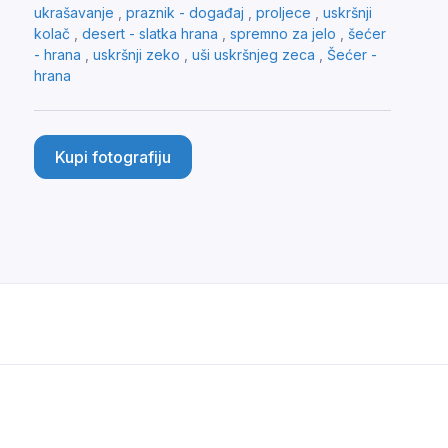
ukrašavanje
,
praznik - događaj
,
proljece
,
uskršnji
kolač
,
desert - slatka hrana
,
spremno za jelo
,
šećer
- hrana
,
uskršnji zeko
,
uši uskršnjeg zeca
,
Šećer -
hrana
Kupi fotografiju