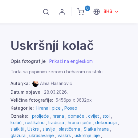
0
BHS
Uskršnji kolač
Opis fotografije
Prikaži na engleskom
Torta sa papirnim zecom i beharom na stolu.
Autor/ka:
Alma Hasanović
Datum objave:
28.03.2026.
Veličina fotografije:
5456px x 3632px
Kategorije:
Hrana i piće ,
Posao
Oznake:
proljeće
,
hrana
,
domaće
,
cvijet
,
stol
,
kolač
,
rustikalno
,
tradicija
,
hrana i piće
,
dekoracija
,
slatkiši
,
Uskrs
,
slavlje
,
slastičarna
,
Slatka hrana
,
glazura
,
ukrasavanje
,
vaskrs
,
uskršnje jaje
,