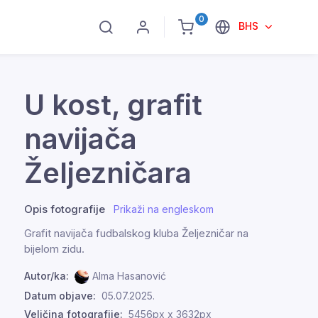
0
BHS
U kost, grafit
navijača
Željezničara
Opis fotografije
Prikaži na engleskom
Grafit navijača fudbalskog kluba Željezničar na
bijelom zidu.
Autor/ka:
Alma Hasanović
Datum objave:
05.07.2025.
Veličina fotografije:
5456px x 3632px