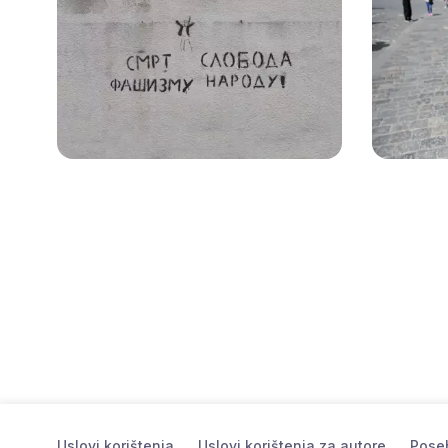
Uslovi korištenja
Uslovi korištenja za autore
Poseb