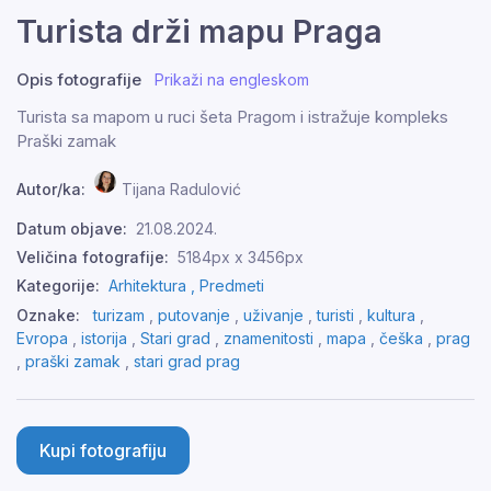
Turista drži mapu Praga
Opis fotografije
Prikaži na engleskom
Turista sa mapom u ruci šeta Pragom i istražuje kompleks
Praški zamak
Autor/ka:
Tijana Radulović
Datum objave:
21.08.2024.
Veličina fotografije:
5184px x 3456px
Kategorije:
Arhitektura ,
Predmeti
Oznake:
turizam
,
putovanje
,
uživanje
,
turisti
,
kultura
,
Evropa
,
istorija
,
Stari grad
,
znamenitosti
,
mapa
,
češka
,
prag
,
praški zamak
,
stari grad prag
Kupi fotografiju