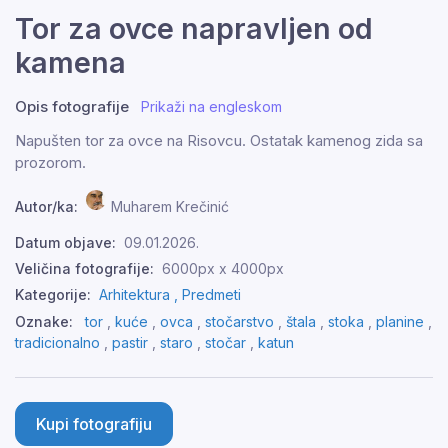
Tor za ovce napravljen od
kamena
Opis fotografije
Prikaži na engleskom
Napušten tor za ovce na Risovcu. Ostatak kamenog zida sa
prozorom.
Autor/ka:
Muharem Krečinić
Datum objave:
09.01.2026.
Veličina fotografije:
6000px x 4000px
Kategorije:
Arhitektura ,
Predmeti
Oznake:
tor
,
kuće
,
ovca
,
stočarstvo
,
štala
,
stoka
,
planine
,
tradicionalno
,
pastir
,
staro
,
stočar
,
katun
Kupi fotografiju