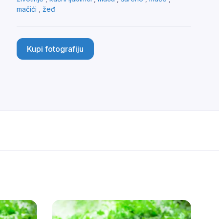
mačići
,
žeđ
Kupi fotografiju