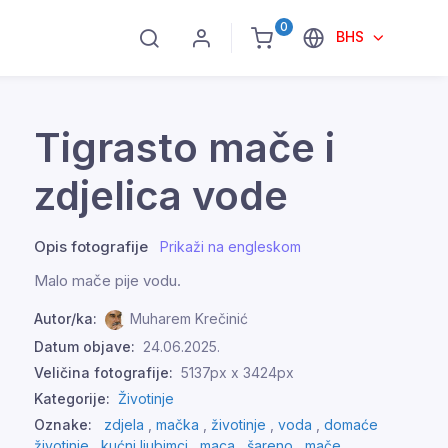
0
BHS
Tigrasto mače i
zdjelica vode
Opis fotografije
Prikaži na engleskom
Malo mače pije vodu.
Autor/ka:
Muharem Krečinić
Datum objave:
24.06.2025.
Veličina fotografije:
5137px x 3424px
Kategorije:
Životinje
Oznake:
zdjela
,
mačka
,
životinje
,
voda
,
domaće
životinje
,
kućni ljubimci
,
maca
,
šareno
,
mače
,