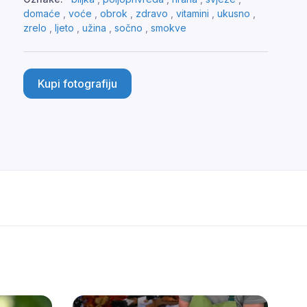
domaće
,
voće
,
obrok
,
zdravo
,
vitamini
,
ukusno
,
zrelo
,
ljeto
,
užina
,
sočno
,
smokve
Kupi fotografiju