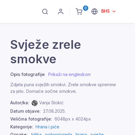
0
BHS
Svježe zrele
smokve
Opis fotografije
Prikaži na engleskom
Zdjela puna svježih smokvi. Zrele smokve spremne
za jelo. Domaće sočne smokve.
Autor/ka:
Vanja Stokić
Datum objave:
27.08.2025.
Veličina fotografije:
6048px x 4024px
Kategorije:
Hrana i piće
Oznake:
biljka
,
poljoprivreda
,
hrana
,
svježe
,