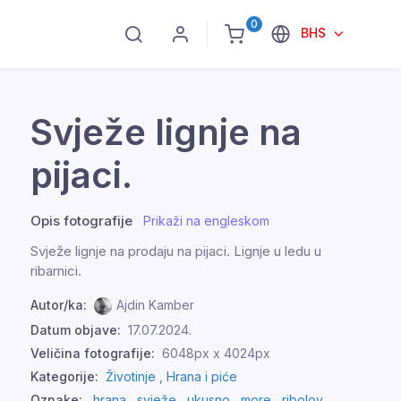
0
BHS
Svježe lignje na
pijaci.
Opis fotografije
Prikaži na engleskom
Svježe lignje na prodaju na pijaci. Lignje u ledu u
ribarnici.
Autor/ka:
Ajdin Kamber
Datum objave:
17.07.2024.
Veličina fotografije:
6048px x 4024px
Kategorije:
Životinje ,
Hrana i piće
Oznake:
hrana
,
svježe
,
ukusno
,
more
,
ribolov
,