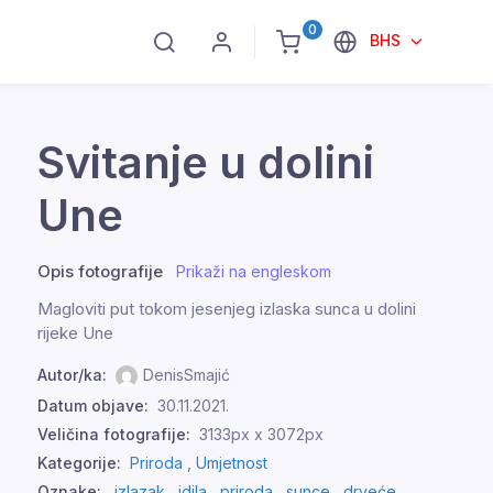
0
BHS
Svitanje u dolini
Une
Opis fotografije
Prikaži na engleskom
Magloviti put tokom jesenjeg izlaska sunca u dolini
rijeke Une
Autor/ka:
DenisSmajić
Datum objave:
30.11.2021.
Veličina fotografije:
3133px x 3072px
Kategorije:
Priroda ,
Umjetnost
Oznake:
izlazak
,
idila
,
priroda
,
sunce
,
drveće
,