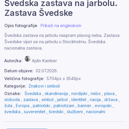
Švedska zastava na jarbolu.
Zastava Švedske
Opis fotografije
Prikaži na engleskom
Švedska zastava na jarbolu naspram plavog neba. Zastava
Švedske vijori se na jarbolu u Stockholmu. Švedska
nacionalna zastava.
Autor/ka:
Ajdin Kamber
Datum objave:
02.07.2026.
Veličina fotografije:
5704px x 3546px
Kategorije:
Znakovi i simboli
Oznake:
Švedska
,
skandinavija
,
nordijski
,
nebo
,
plava
,
sloboda
,
zastava
,
simbol
,
jarbol
,
identitet
,
nacija
,
država
,
žuta
,
Evropa
,
patriotski
,
patriotizam
,
banner
,
evropski
,
švedska
,
suverenitet
,
švedski
,
službeni
,
nacionalni