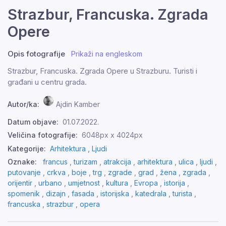
Strazbur, Francuska. Zgrada
Opere
Opis fotografije
Prikaži na engleskom
Strazbur, Francuska. Zgrada Opere u Strazburu. Turisti i
građani u centru grada.
Autor/ka:
Ajdin Kamber
Datum objave:
01.07.2022.
Veličina fotografije:
6048px x 4024px
Kategorije:
Arhitektura ,
Ljudi
Oznake:
francus
,
turizam
,
atrakcija
,
arhitektura
,
ulica
,
ljudi
,
putovanje
,
crkva
,
boje
,
trg
,
zgrade
,
grad
,
žena
,
zgrada
,
orijentir
,
urbano
,
umjetnost
,
kultura
,
Evropa
,
istorija
,
spomenik
,
dizajn
,
fasada
,
istorijska
,
katedrala
,
turista
,
francuska
,
strazbur
,
opera