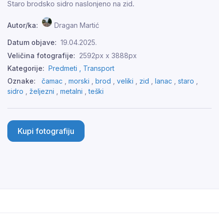
Staro brodsko sidro naslonjeno na zid.
Autor/ka:
Dragan Martić
Datum objave:
19.04.2025.
Veličina fotografije:
2592px x 3888px
Kategorije:
Predmeti ,
Transport
Oznake:
čamac
,
morski
,
brod
,
veliki
,
zid
,
lanac
,
staro
,
sidro
,
željezni
,
metalni
,
teški
Kupi fotografiju