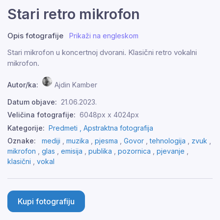
Stari retro mikrofon
Opis fotografije
Prikaži na engleskom
Stari mikrofon u koncertnoj dvorani. Klasični retro vokalni
mikrofon.
Autor/ka:
Ajdin Kamber
Datum objave:
21.06.2023.
Veličina fotografije:
6048px x 4024px
Kategorije:
Predmeti ,
Apstraktna fotografija
Oznake:
mediji
,
muzika
,
pjesma
,
Govor
,
tehnologija
,
zvuk
,
mikrofon
,
glas
,
emisija
,
publika
,
pozornica
,
pjevanje
,
klasični
,
vokal
Kupi fotografiju