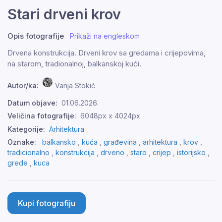
Stari drveni krov
Opis fotografije
Prikaži na engleskom
Drvena konstrukcija. Drveni krov sa gredama i crijepovima,
na starom, tradionalnoj, balkanskoj kući.
Autor/ka:
Vanja Stokić
Datum objave:
01.06.2026.
Veličina fotografije:
6048px x 4024px
Kategorije:
Arhitektura
Oznake:
balkansko
,
kuća
,
građevina
,
arhitektura
,
krov
,
tradicionalno
,
konstrukcija
,
drveno
,
staro
,
crijep
,
istorijsko
,
grede
,
kuca
Kupi fotografiju