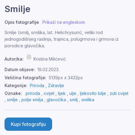
Smilje
Opis fotografije
Prikaži na engleskom
Smilje (smilj, smilika, lat. Helichrysum), veliki rod
jednogodišnjeg raslinja, trajnica, polugrmova i grmova iz
porodice glavočika.
Autor/ka:
Kristina Milićević
Datum objave:
19.02.2023.
Veličina fotografije:
5139px x 3432px
Kategorije:
Priroda ,
Zdravlje
Oznake:
priroda
,
cvijet
,
lijek
,
ulje
,
ljekovito bilje
,
zuti cvijet
,
smilje
,
polje smilja
,
glavočika
,
smilj
,
smilika
Kupi fotografiju