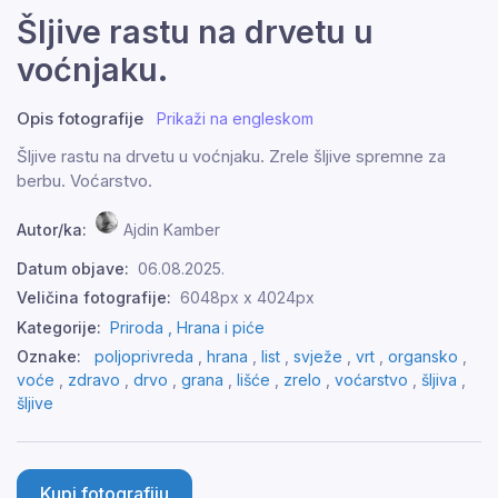
Šljive rastu na drvetu u
voćnjaku.
Opis fotografije
Prikaži na engleskom
Šljive rastu na drvetu u voćnjaku. Zrele šljive spremne za
berbu. Voćarstvo.
Autor/ka:
Ajdin Kamber
Datum objave:
06.08.2025.
Veličina fotografije:
6048px x 4024px
Kategorije:
Priroda ,
Hrana i piće
Oznake:
poljoprivreda
,
hrana
,
list
,
svježe
,
vrt
,
organsko
,
voće
,
zdravo
,
drvo
,
grana
,
lišće
,
zrelo
,
voćarstvo
,
šljiva
,
šljive
Kupi fotografiju