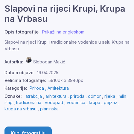
Slapovi na rijeci Krupi, Krupa
na Vrbasu
Opis fotografije
Prikaži na engleskom
Slapovi na rijeci Krupi i tradicionalne vodenice u selu Krupa na
Vrbasu
Autor/ka:
Slobodan Makić
Datum objave:
19.04.2025.
Veličina fotografije:
5910px x 3940px
Kategorije:
Priroda ,
Arhitektura
Oznake:
atrakcija
,
arhitektura
,
priroda
,
odmor
,
rijeka
,
mlin
,
slap
,
tradicionalna
,
vodopad
,
vodenica
,
krupa
,
pejzaž
,
krupa na vrbasu
,
planinska
Kupi fotografiju