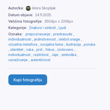
Autor/ka:
Amira Skopljak
Datum objave:
24.11.2025.
Veličina fotografije:
3504px x 2336px
Kategorije:
Znakovi i simboli ,
Ljudi
Oznake:
prepoznavanje
,
predrasude
,
individualnosti
,
jedinstvenost
,
simbol snage
,
vizuelna metafora
,
socijalna tema
,
ilustracija
,
poruka
,
identitet
,
ruka
,
prst
,
fokus
,
izolovano
,
individualnost
,
različitost
,
Jaje
,
simbolika
,
osnaživanje
,
autentičnost
Kupi fotografiju