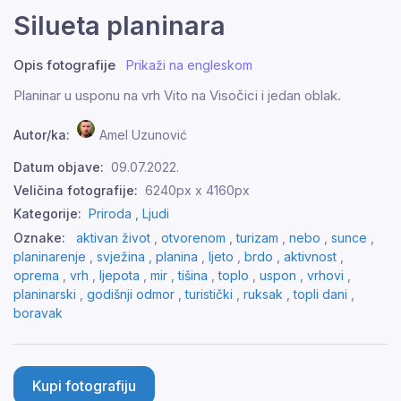
Silueta planinara
Opis fotografije
Prikaži na engleskom
Planinar u usponu na vrh Vito na Visočici i jedan oblak.
Autor/ka:
Amel Uzunović
Datum objave:
09.07.2022.
Veličina fotografije:
6240px x 4160px
Kategorije:
Priroda ,
Ljudi
Oznake:
aktivan život
,
otvorenom
,
turizam
,
nebo
,
sunce
,
planinarenje
,
svježina
,
planina
,
ljeto
,
brdo
,
aktivnost
,
oprema
,
vrh
,
ljepota
,
mir
,
tišina
,
toplo
,
uspon
,
vrhovi
,
planinarski
,
godišnji odmor
,
turistički
,
ruksak
,
topli dani
,
boravak
Kupi fotografiju