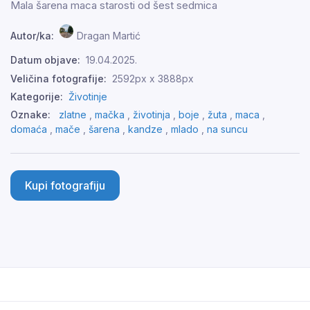
Mala šarena maca starosti od šest sedmica
Autor/ka:
Dragan Martić
Datum objave:
19.04.2025.
Veličina fotografije:
2592px x 3888px
Kategorije:
Životinje
Oznake:
zlatne
,
mačka
,
životinja
,
boje
,
žuta
,
maca
,
domaća
,
mače
,
šarena
,
kandze
,
mlado
,
na suncu
Kupi fotografiju