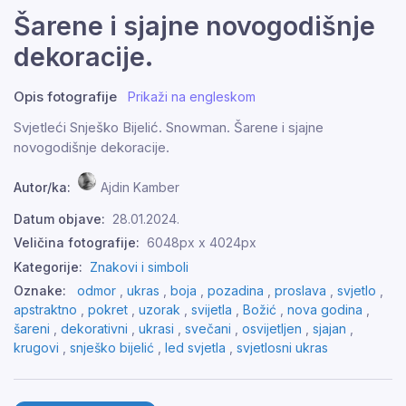
Šarene i sjajne novogodišnje
dekoracije.
Opis fotografije
Prikaži na engleskom
Svjetleći Snješko Bijelić. Snowman. Šarene i sjajne
novogodišnje dekoracije.
Autor/ka:
Ajdin Kamber
Datum objave:
28.01.2024.
Veličina fotografije:
6048px x 4024px
Kategorije:
Znakovi i simboli
Oznake:
odmor
,
ukras
,
boja
,
pozadina
,
proslava
,
svjetlo
,
apstraktno
,
pokret
,
uzorak
,
svijetla
,
Božić
,
nova godina
,
šareni
,
dekorativni
,
ukrasi
,
svečani
,
osvijetljen
,
sjajan
,
krugovi
,
snješko bijelić
,
led svjetla
,
svjetlosni ukras