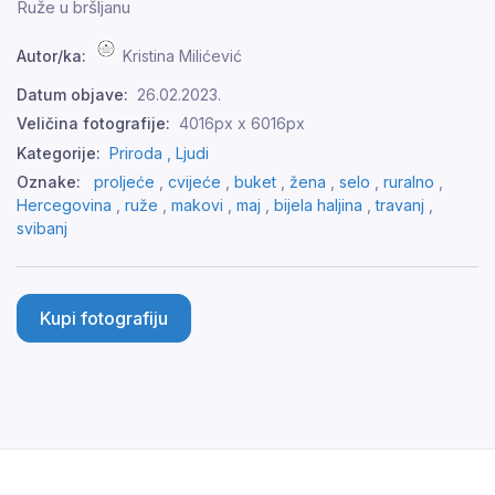
Ruže u bršljanu
Autor/ka:
Kristina Milićević
Datum objave:
26.02.2023.
Veličina fotografije:
4016px x 6016px
Kategorije:
Priroda ,
Ljudi
Oznake:
proljeće
,
cvijeće
,
buket
,
žena
,
selo
,
ruralno
,
Hercegovina
,
ruže
,
makovi
,
maj
,
bijela haljina
,
travanj
,
svibanj
Kupi fotografiju