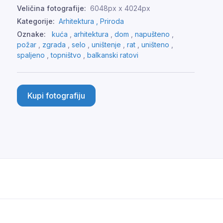
Veličina fotografije:
6048px x 4024px
Kategorije:
Arhitektura ,
Priroda
Oznake:
kuća
,
arhitektura
,
dom
,
napušteno
,
požar
,
zgrada
,
selo
,
uništenje
,
rat
,
uništeno
,
spaljeno
,
topništvo
,
balkanski ratovi
Kupi fotografiju