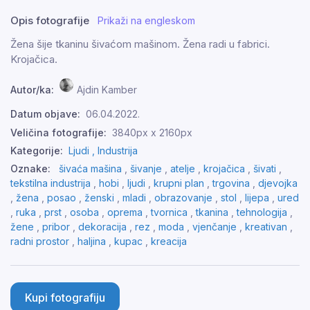
Opis fotografije
Prikaži na engleskom
Žena šije tkaninu šivaćom mašinom. Žena radi u fabrici.
Krojačica.
Autor/ka:
Ajdin Kamber
Datum objave:
06.04.2022.
Veličina fotografije:
3840px x 2160px
Kategorije:
Ljudi ,
Industrija
Oznake:
šivaća mašina
,
šivanje
,
atelje
,
krojačica
,
šivati
,
tekstilna industrija
,
hobi
,
ljudi
,
krupni plan
,
trgovina
,
djevojka
,
žena
,
posao
,
ženski
,
mladi
,
obrazovanje
,
stol
,
lijepa
,
ured
,
ruka
,
prst
,
osoba
,
oprema
,
tvornica
,
tkanina
,
tehnologija
,
žene
,
pribor
,
dekoracija
,
rez
,
moda
,
vjenčanje
,
kreativan
,
radni prostor
,
haljina
,
kupac
,
kreacija
Kupi fotografiju