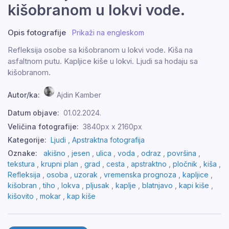
kišobranom u lokvi vode.
Opis fotografije
Prikaži na engleskom
Refleksija osobe sa kišobranom u lokvi vode. Kiša na
asfaltnom putu. Kapljice kiše u lokvi. Ljudi sa hodaju sa
kišobranom.
Autor/ka:
Ajdin Kamber
Datum objave:
01.02.2024.
Veličina fotografije:
3840px x 2160px
Kategorije:
Ljudi ,
Apstraktna fotografija
Oznake:
akišno
,
jesen
,
ulica
,
voda
,
odraz
,
površina
,
tekstura
,
krupni plan
,
grad
,
cesta
,
apstraktno
,
pločnik
,
kiša
,
Refleksija
,
osoba
,
uzorak
,
vremenska prognoza
,
kapljice
,
kišobran
,
tiho
,
lokva
,
pljusak
,
kaplje
,
blatnjavo
,
kapi kiše
,
kišovito
,
mokar
,
kap kiše