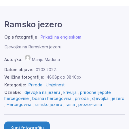
Ramsko jezero
Opis fotografije
Prikaži na engleskom
Djevojka na Ramskom jezeru
Autor/ka:
Marijo Maduna
Datum objave:
01.03.2022.
Veličina fotografije:
4808px x 3840px
Kategorije:
Priroda ,
Umjetnost
Oznake:
djevojka na jezeru
,
krivulja
,
prirodne ljepote
hercegovine
,
bosna i hercegovina
,
priroda
,
djevojka
,
jezero
,
Hercegovina
,
ramsko jezero
,
rama
,
prozor-rama
Kupi fotografiju