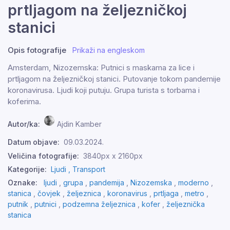
prtljagom na željezničkoj
stanici
Opis fotografije
Prikaži na engleskom
Amsterdam, Nizozemska: Putnici s maskama za lice i
prtljagom na željezničkoj stanici. Putovanje tokom pandemije
koronavirusa. Ljudi koji putuju. Grupa turista s torbama i
koferima.
Autor/ka:
Ajdin Kamber
Datum objave:
09.03.2024.
Veličina fotografije:
3840px x 2160px
Kategorije:
Ljudi ,
Transport
Oznake:
ljudi
,
grupa
,
pandemija
,
Nizozemska
,
moderno
,
stanica
,
čovjek
,
željeznica
,
koronavirus
,
prtljaga
,
metro
,
putnik
,
putnici
,
podzemna željeznica
,
kofer
,
željeznička
stanica