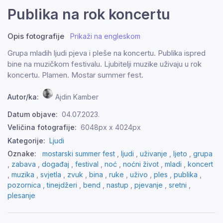
Publika na rok koncertu
Opis fotografije
Prikaži na engleskom
Grupa mladih ljudi pjeva i pleše na koncertu. Publika ispred
bine na muzičkom festivalu. Ljubitelji muzike uživaju u rok
koncertu. Plamen. Mostar summer fest.
Autor/ka:
Ajdin Kamber
Datum objave:
04.07.2023.
Veličina fotografije:
6048px x 4024px
Kategorije:
Ljudi
Oznake:
mostarski summer fest
,
ljudi
,
uživanje
,
ljeto
,
grupa
,
zabava
,
događaj
,
festival
,
noć
,
noćni život
,
mladi
,
koncert
,
muzika
,
svjetla
,
zvuk
,
bina
,
ruke
,
uživo
,
ples
,
publika
,
pozornica
,
tinejdžeri
,
bend
,
nastup
,
pjevanje
,
sretni
,
plesanje