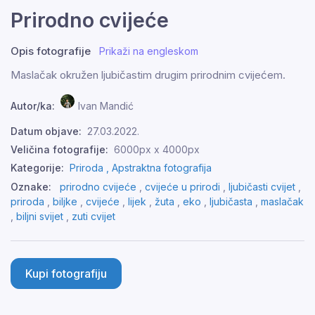
Prirodno cvijeće
Opis fotografije
Prikaži na engleskom
Maslačak okružen ljubičastim drugim prirodnim cvijećem.
Autor/ka:
Ivan Mandić
Datum objave:
27.03.2022.
Veličina fotografije:
6000px x 4000px
Kategorije:
Priroda ,
Apstraktna fotografija
Oznake:
prirodno cvijeće
,
cvijeće u prirodi
,
ljubičasti cvijet
,
priroda
,
biljke
,
cvijeće
,
lijek
,
žuta
,
eko
,
ljubičasta
,
maslačak
,
biljni svijet
,
zuti cvijet
Kupi fotografiju