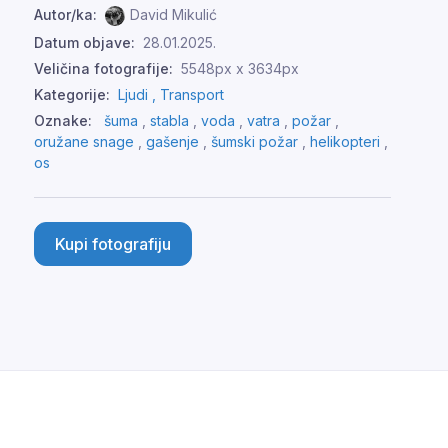
Autor/ka:
David Mikulić
Datum objave:
28.01.2025.
Veličina fotografije:
5548px x 3634px
Kategorije:
Ljudi ,
Transport
Oznake:
šuma
,
stabla
,
voda
,
vatra
,
požar
,
oružane snage
,
gašenje
,
šumski požar
,
helikopteri
,
os
Kupi fotografiju