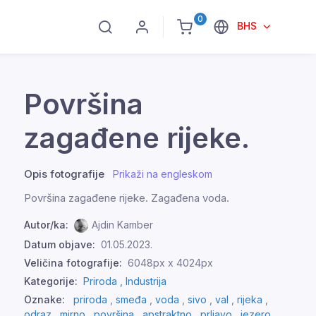
0
BHS
Površina
zagađene rijeke.
Opis fotografije
Prikaži na engleskom
Površina zagađene rijeke. Zagađena voda.
Autor/ka:
Ajdin Kamber
Datum objave:
01.05.2023.
Veličina fotografije:
6048px x 4024px
Kategorije:
Priroda ,
Industrija
Oznake:
priroda
,
smeđa
,
voda
,
sivo
,
val
,
rijeka
,
odraz
,
mirno
,
površina
,
apstraktno
,
prljavo
,
jezero