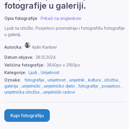
fotografije u galeriji.
Opis fotografije
Prikaži na engleskom
Ljudi na izložbi. Posjetioci posmatraju i fotografišu fotografije
u galeriji.
Autor/ka:
Ajdin Kamber
Datum objave:
28.12.2024.
Veličina fotografije:
3840px x 2160px
Kategorije:
Ljudi ,
Umjetnost
Oznake:
fotografija
,
umjetnost
,
umjetnik
,
kultura
,
izložba
,
galerija
,
umjetnički
,
umjetničko djelo
,
fotografije
,
posjetioci
,
umjetnička izložba
,
umjetnički radovi
Kupi fotografiju