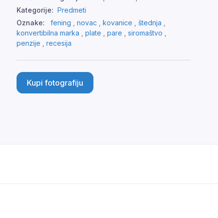
Kategorije:
Predmeti
Oznake:
fening
,
novac
,
kovanice
,
štednja
,
konvertibilna marka
,
plate
,
pare
,
siromaštvo
,
penzije
,
recesija
Kupi fotografiju