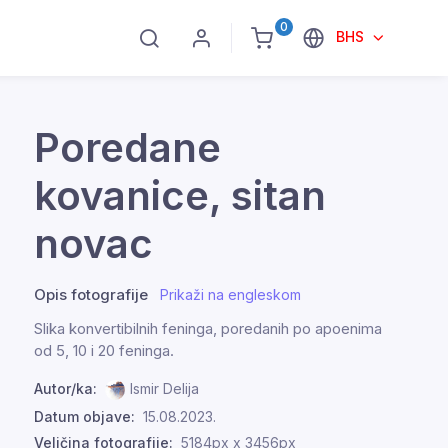
0
BHS
Poredane
kovanice, sitan
novac
Opis fotografije
Prikaži na engleskom
Slika konvertibilnih feninga, poredanih po apoenima
od 5, 10 i 20 feninga.
Autor/ka:
Ismir Delija
Datum objave:
15.08.2023.
Veličina fotografije:
5184px x 3456px