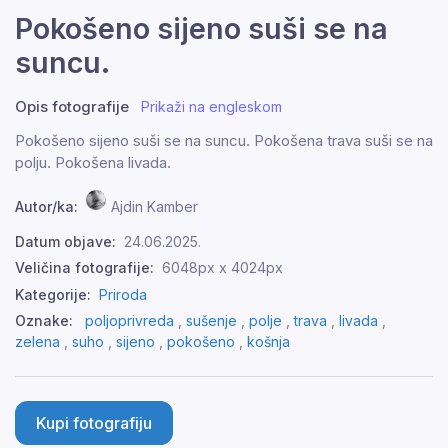
Pokošeno sijeno suši se na
suncu.
Opis fotografije
Prikaži na engleskom
Pokošeno sijeno suši se na suncu. Pokošena trava suši se na
polju. Pokošena livada.
Autor/ka:
Ajdin Kamber
Datum objave:
24.06.2025.
Veličina fotografije:
6048px x 4024px
Kategorije:
Priroda
Oznake:
poljoprivreda
,
sušenje
,
polje
,
trava
,
livada
,
zelena
,
suho
,
sijeno
,
pokošeno
,
košnja
Kupi fotografiju