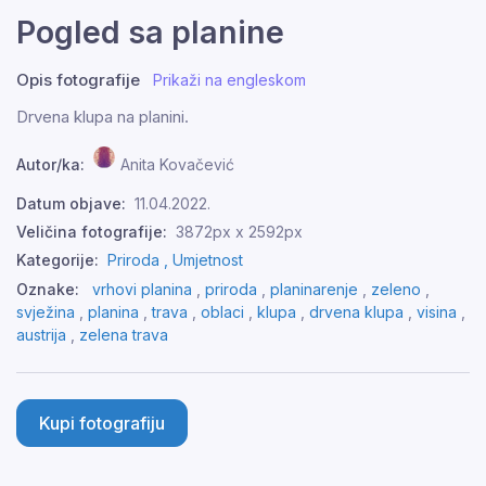
Pogled sa planine
Opis fotografije
Prikaži na engleskom
Drvena klupa na planini.
Autor/ka:
Anita Kovačević
Datum objave:
11.04.2022.
Veličina fotografije:
3872px x 2592px
Kategorije:
Priroda ,
Umjetnost
Oznake:
vrhovi planina
,
priroda
,
planinarenje
,
zeleno
,
svježina
,
planina
,
trava
,
oblaci
,
klupa
,
drvena klupa
,
visina
,
austrija
,
zelena trava
Kupi fotografiju