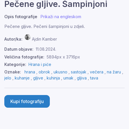
Pečene gljive. Šampinjoni
Opis fotografije
Prikaži na engleskom
Pečene gljive. Pečeni šampinjoni u zdjeli.
Autor/ka:
Ajdin Kamber
Datum objave:
11.08.2024.
Veličina fotografije:
5894px x 3716px
Kategorije:
Hrana i piće
Oznake:
hrana
,
obrok
,
ukusno
,
sastojak
,
večera
,
na žaru
,
jelo
,
kuhanje
,
gljive
,
kuhinja
,
umak
,
gljiva
,
tava
Kupi fotografiju