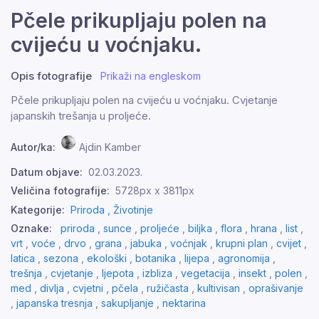
Pčele prikupljaju polen na
cvijeću u voćnjaku.
Opis fotografije
Prikaži na engleskom
Pčele prikupljaju polen na cvijeću u voćnjaku. Cvjetanje
japanskih trešanja u proljeće.
Autor/ka:
Ajdin Kamber
Datum objave:
02.03.2023.
Veličina fotografije:
5728px x 3811px
Kategorije:
Priroda ,
Životinje
Oznake:
priroda
,
sunce
,
proljeće
,
biljka
,
flora
,
hrana
,
list
,
vrt
,
voće
,
drvo
,
grana
,
jabuka
,
voćnjak
,
krupni plan
,
cvijet
,
latica
,
sezona
,
ekološki
,
botanika
,
lijepa
,
agronomija
,
trešnja
,
cvjetanje
,
ljepota
,
izbliza
,
vegetacija
,
insekt
,
polen
,
med
,
divlja
,
cvjetni
,
pčela
,
ružičasta
,
kultivisan
,
oprašivanje
,
japanska tresnja
,
sakupljanje
,
nektarina