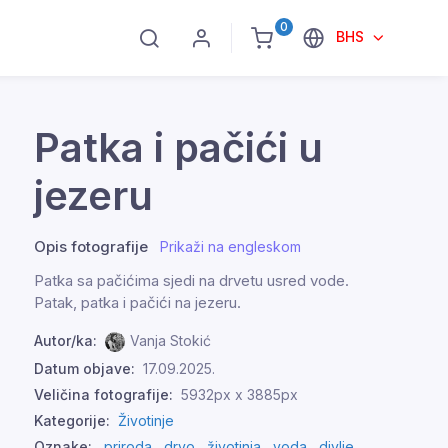
0
BHS
Patka i pačići u
jezeru
Opis fotografije
Prikaži na engleskom
Patka sa pačićima sjedi na drvetu usred vode.
Patak, patka i pačići na jezeru.
Autor/ka:
Vanja Stokić
Datum objave:
17.09.2025.
Veličina fotografije:
5932px x 3885px
Kategorije:
Životinje
Oznake:
priroda
,
drvo
,
životinja
,
voda
,
divlje
,