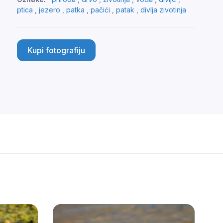
ptica
,
jezero
,
patka
,
pačići
,
patak
,
divlja zivotinja
Kupi fotografiju