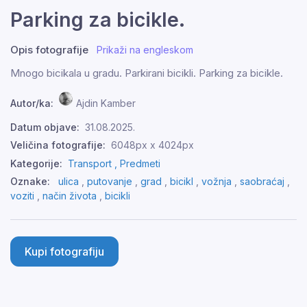
Parking za bicikle.
Opis fotografije
Prikaži na engleskom
Mnogo bicikala u gradu. Parkirani bicikli. Parking za bicikle.
Autor/ka:
Ajdin Kamber
Datum objave:
31.08.2025.
Veličina fotografije:
6048px x 4024px
Kategorije:
Transport ,
Predmeti
Oznake:
ulica
,
putovanje
,
grad
,
bicikl
,
vožnja
,
saobraćaj
,
voziti
,
način života
,
bicikli
Kupi fotografiju