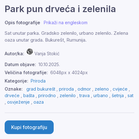
Park pun drveća i zelenila
Opis fotografije
Prikaži na engleskom
Sat unutar parka. Gradsko zelenilo, urbano zelenilo. Zelena
oaza unutar grada. Bukurešt, Rumunija.
Autor/ka:
Vanja Stokić
Datum objave:
10.10.2025.
Veličina fotografije:
6048px x 4024px
Kategorije:
Priroda
Oznake:
grad bukurešt
,
priroda
,
odmor
,
zeleno
,
cvijeće
,
drveće
,
bašta
,
prirodno
,
zelenilo
,
trava
,
urbano
,
šetnja
,
sat
,
osvježenje
,
oaza
Kupi fotografiju