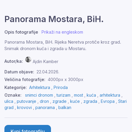
Panorama Mostara, BiH.
Opis fotografije
Prikaži na engleskom
Panorama Mostara, BiH. Rijeka Neretva protiče kroz grad.
Snimak dronom kuća i zgrada u Mostaru.
Autor/ka:
Ajdin Kamber
Datum objave:
22.04.2026.
Veličina fotografije:
4000px x 3000px
Kategorije:
Arhitektura ,
Priroda
Oznake:
snimci dronom
,
turizam
,
most
,
kuća
,
arhitektura
,
ulica
,
putovanje
,
dron
,
zgrade
,
kuće
,
zgrada
,
Evropa
,
Stari
grad
,
krovovi
,
panorama
,
balkan
Kupi fotografiju