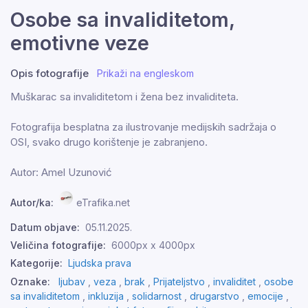
Osobe sa invaliditetom,
emotivne veze
Opis fotografije
Prikaži na engleskom
Muškarac sa invaliditetom i žena bez invaliditeta.
Fotografija besplatna za ilustrovanje medijskih sadržaja o
OSI, svako drugo korištenje je zabranjeno.
Autor: Amel Uzunović
Autor/ka:
eTrafika.net
Datum objave:
05.11.2025.
Veličina fotografije:
6000px x 4000px
Kategorije:
Ljudska prava
Oznake:
ljubav
,
veza
,
brak
,
Prijateljstvo
,
invaliditet
,
osobe
sa invaliditetom
,
inkluzija
,
solidarnost
,
drugarstvo
,
emocije
,