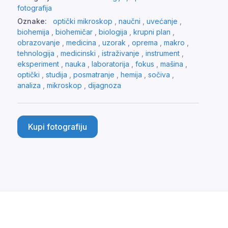
fotografija
Oznake:
optički mikroskop
,
naučni
,
uvećanje
,
biohemija
,
biohemičar
,
biologija
,
krupni plan
,
obrazovanje
,
medicina
,
uzorak
,
oprema
,
makro
,
tehnologija
,
medicinski
,
istraživanje
,
instrument
,
eksperiment
,
nauka
,
laboratorija
,
fokus
,
mašina
,
optički
,
studija
,
posmatranje
,
hemija
,
sočiva
,
analiza
,
mikroskop
,
dijagnoza
Kupi fotografiju