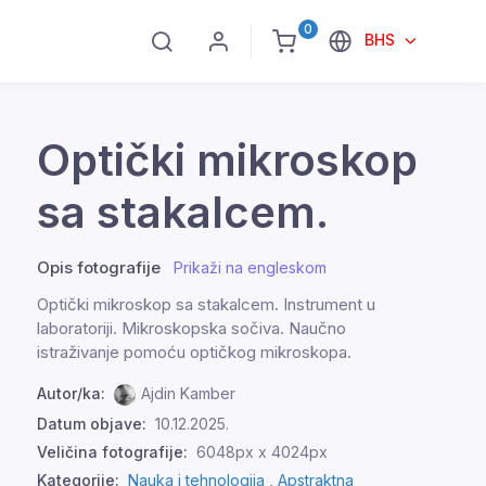
0
BHS
Optički mikroskop
sa stakalcem.
Opis fotografije
Prikaži na engleskom
Optički mikroskop sa stakalcem. Instrument u
laboratoriji. Mikroskopska sočiva. Naučno
istraživanje pomoću optičkog mikroskopa.
Autor/ka:
Ajdin Kamber
Datum objave:
10.12.2025.
Veličina fotografije:
6048px x 4024px
Kategorije:
Nauka i tehnologija ,
Apstraktna