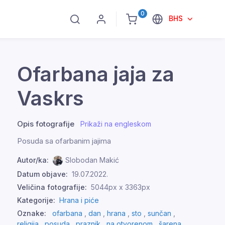
0
BHS
Ofarbana jaja za
Vaskrs
Opis fotografije
Prikaži na engleskom
Posuda sa ofarbanim jajima
Autor/ka:
Slobodan Makić
Datum objave:
19.07.2022.
Veličina fotografije:
5044px x 3363px
Kategorije:
Hrana i piće
Oznake:
ofarbana
,
dan
,
hrana
,
sto
,
sunčan
,
religija
,
posuda
,
praznik
,
na otvorenom
,
šarena
,