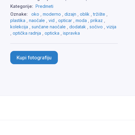
Kategorije:
Predmeti
Oznake:
oko
,
moderno
,
dizajn
,
oblik
,
tržište
,
plastika
,
naočale
,
vid
,
opticar
,
moda
,
prikaz
,
kolekcija
,
sunčane naočale
,
dodatak
,
sočivo
,
vizija
,
optička radnja
,
opticka
,
ispravka
Kupi fotografiju